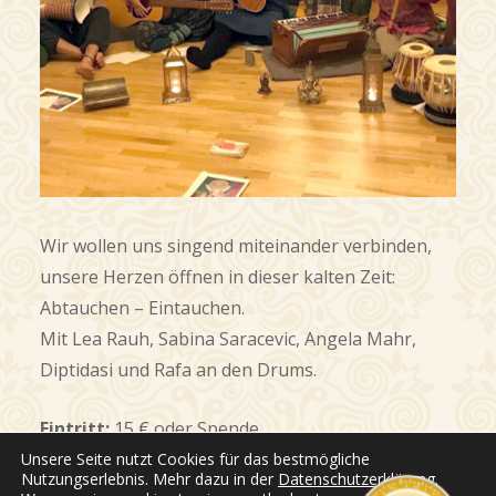
Wir wollen uns singend miteinander verbinden,
unsere Herzen öffnen in dieser kalten Zeit:
Abtauchen – Eintauchen.
Mit Lea Rauh, Sabina Saracevic, Angela Mahr,
Diptidasi und Rafa an den Drums.
Eintritt:
15 € oder Spende
Unsere Seite nutzt Cookies für das bestmögliche
Nutzungserlebnis. Mehr dazu in der
Datenschutzerklärung
.
Wann?
Von 16:00 bis 18:00